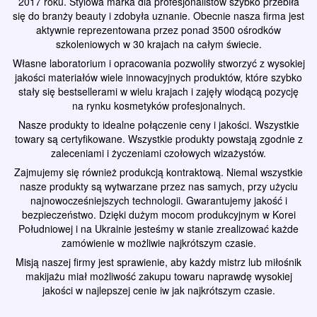
2017 roku. Stylowa marka dla profesjonalistów szybko przebiła
się do branży beauty i zdobyła uznanie. Obecnie nasza firma jest
aktywnie reprezentowana przez ponad 3500 ośrodków
szkoleniowych w 30 krajach na całym świecie.
Własne laboratorium i opracowania pozwoliły stworzyć z wysokiej
jakości materiałów wiele innowacyjnych produktów, które szybko
stały się bestsellerami w wielu krajach i zajęły wiodącą pozycję
na rynku kosmetyków profesjonalnych.
Nasze produkty to idealne połączenie ceny i jakości. Wszystkie
towary są certyfikowane. Wszystkie produkty powstają zgodnie z
zaleceniami i życzeniami czołowych wizażystów.
Zajmujemy się również produkcją kontraktową. Niemal wszystkie
nasze produkty są wytwarzane przez nas samych, przy użyciu
najnowocześniejszych technologii. Gwarantujemy jakość i
bezpieczeństwo. Dzięki dużym mocom produkcyjnym w Korei
Południowej i na Ukrainie jesteśmy w stanie zrealizować każde
zamówienie w możliwie najkrótszym czasie.
Misją naszej firmy jest sprawienie, aby każdy mistrz lub miłośnik
makijażu miał możliwość zakupu towaru naprawdę wysokiej
jakości w najlepszej cenie iw jak najkrótszym czasie.