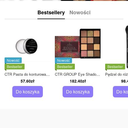
Bestsellery
Nowości
Nowość
Nowość
Bestseller
Bestseller
Bestseller
CTR Pasta do konturowania brwi - White Pearl B 15 ml
CTR GROUP Eye Shadow Palette Enigma, 12*2.5g
57.60zł
182.40zł
98.
Do koszyka
Do koszyka
Do ko