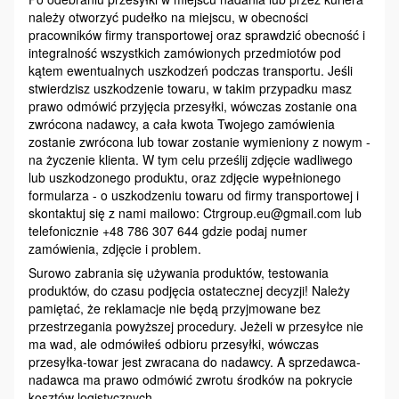
należy otworzyć pudełko na miejscu, w obecności
pracowników firmy transportowej oraz sprawdzić obecność i
integralność wszystkich zamówionych przedmiotów pod
kątem ewentualnych uszkodzeń podczas transportu. Jeśli
stwierdzisz uszkodzenie towaru, w takim przypadku masz
prawo odmówić przyjęcia przesyłki, wówczas zostanie ona
zwrócona nadawcy, a cała kwota Twojego zamówienia
zostanie zwrócona lub towar zostanie wymieniony z nowym -
na życzenie klienta. W tym celu prześlij zdjęcie wadliwego
lub uszkodzonego produktu, oraz zdjęcie wypełnionego
formularza - o uszkodzeniu towaru od firmy transportowej i
skontaktuj się z nami mailowo: Ctrgroup.eu@gmail.com lub
telefonicznie +48 786 307 644 gdzie podaj numer
zamówienia, zdjęcie i problem.
Surowo zabrania się używania produktów, testowania
produktów, do czasu podjęcia ostatecznej decyzji! Należy
pamiętać, że reklamacje nie będą przyjmowane bez
przestrzegania powyższej procedury. Jeżeli w przesyłce nie
ma wad, ale odmówiłeś odbioru przesyłki, wówczas
przesyłka-towar jest zwracana do nadawcy. A sprzedawca-
nadawca ma prawo odmówić zwrotu środków na pokrycie
kosztów logistycznych.