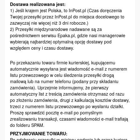
Dostawa realizowana jest:
1) Jeśli krajem jest Polska, to InPost.pl (Czas doręczenia
Twojej przesyłki przez InPost.pl do miejsca docelowego to
zazwyczaj nie więcej niż 3 dni robocze.)
2) Przesyłki międzynarodowe nadawane są za
pośrednictwem serwisu Epaka.pl, gdzie nasi managerowie
wybierają najbardziej optymalną opcję dostawy pod
względem ceny i czasu dostawy.
Po przekazaniu towaru firmie kurierskiej, kupującemu
automatycznie wysyłana jest wiadomość e-mail z numerem
listu przewozowego w celu śledzenia przesyłki drogą
mailową lub na numer telefonu (podany przy składaniu
zamówienia). Uprzejmie informujemy, że pierwszy
automatyczny list z treścią zamówienia otrzymasz od razu
po złożeniu zamówienia, drugi z kalkulacją kosztów dostawy,
trzeci z numerem listu przewozowego po wysłaniu działki.
Proszę sprawdzić pocztę e-mail po pomyślnym
zrealizowaniu transakcji, czasami wiadomości e-mail trafiają
do folderu SPAM.
PRZYJMOWANIE TOWARU:
Po odebraniu przesyłki w miejscu nadania lub przez kuriera