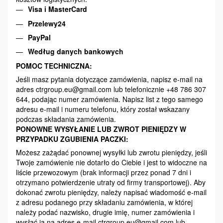
Visa i MasterCard
Przelewy24
PayPal
Według danych bankowych
POMOC TECHNICZNA:
Jeśli masz pytania dotyczące zamówienia, napisz e-mail na
adres ctrgroup.eu@gmail.com lub telefonicznie +48 786 307
644, podając numer zamówienia. Napisz list z tego samego
adresu e-mail i numeru telefonu, który został wskazany
podczas składania zamówienia.
PONOWNE WYSYŁANIE LUB ZWROT PIENIĘDZY W
PRZYPADKU ZGUBIENIA PACZKI:
Możesz zażądać ponownej wysyłki lub zwrotu pieniędzy, jeśli
Twoje zamówienie nie dotarło do Ciebie i jest to widoczne na
liście przewozowym (brak informacji przez ponad 7 dni i
otrzymano potwierdzenie utraty od firmy transportowej). Aby
dokonać zwrotu pieniędzy, należy napisać wiadomość e-mail
z adresu podanego przy składaniu zamówienia, w której
należy podać nazwisko, drugie imię, numer zamówienia i
wysłać ją na adres e-mail ctrgroup.eu@gmail.com lub