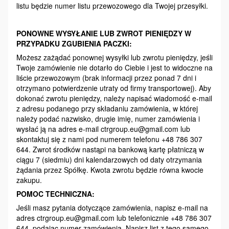
listu będzie numer listu przewozowego dla Twojej przesyłki.
PONOWNE WYSYŁANIE LUB ZWROT PIENIĘDZY W
PRZYPADKU ZGUBIENIA PACZKI:
Możesz zażądać ponownej wysyłki lub zwrotu pieniędzy, jeśli
Twoje zamówienie nie dotarło do Ciebie i jest to widoczne na
liście przewozowym (brak informacji przez ponad 7 dni i
otrzymano potwierdzenie utraty od firmy transportowej). Aby
dokonać zwrotu pieniędzy, należy napisać wiadomość e-mail
z adresu podanego przy składaniu zamówienia, w której
należy podać nazwisko, drugie imię, numer zamówienia i
wysłać ją na adres e-mail ctrgroup.eu@gmail.com lub
skontaktuj się z nami pod numerem telefonu +48 786 307
644. Zwrot środków nastąpi na bankową kartę płatniczą w
ciągu 7 (siedmiu) dni kalendarzowych od daty otrzymania
żądania przez Spółkę. Kwota zwrotu będzie równa kwocie
zakupu.
POMOC TECHNICZNA:
Jeśli masz pytania dotyczące zamówienia, napisz e-mail na
adres ctrgroup.eu@gmail.com lub telefonicznie +48 786 307
644, podając numer zamówienia. Napisz list z tego samego