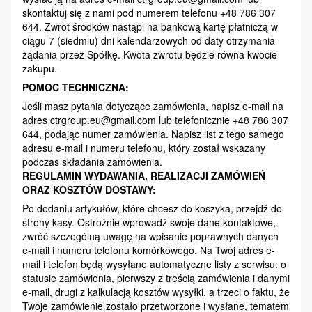
skontaktuj się z nami pod numerem telefonu +48 786 307
644. Zwrot środków nastąpi na bankową kartę płatniczą w
ciągu 7 (siedmiu) dni kalendarzowych od daty otrzymania
żądania przez Spółkę. Kwota zwrotu będzie równa kwocie
zakupu.
POMOC TECHNICZNA:
Jeśli masz pytania dotyczące zamówienia, napisz e-mail na
adres ctrgroup.eu@gmail.com lub telefonicznie +48 786 307
644, podając numer zamówienia. Napisz list z tego samego
adresu e-mail i numeru telefonu, który został wskazany
podczas składania zamówienia.
REGULAMIN WYDAWANIA, REALIZACJI ZAMÓWIEŃ
ORAZ KOSZTÓW DOSTAWY:
Po dodaniu artykułów, które chcesz do koszyka, przejdź do
strony kasy. Ostrożnie wprowadź swoje dane kontaktowe,
zwróć szczególną uwagę na wpisanie poprawnych danych
e-mail i numeru telefonu komórkowego. Na Twój adres e-
mail i telefon będą wysyłane automatyczne listy z serwisu: o
statusie zamówienia, pierwszy z treścią zamówienia i danymi
e-mail, drugi z kalkulacją kosztów wysyłki, a trzeci o faktu, że
Twoje zamówienie zostało przetworzone i wysłane, tematem