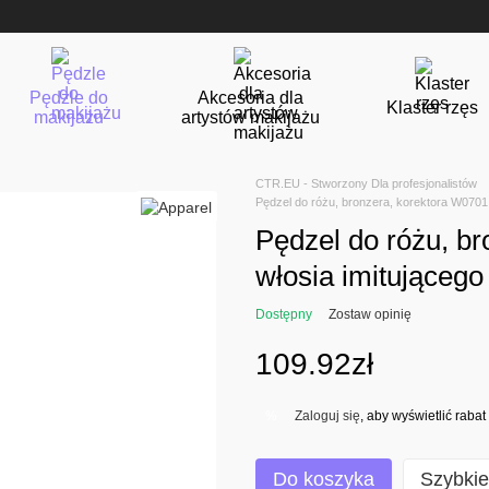
Pędzle do
Akcesoria dla
Klaster rzęs
makijażu
artystów makijażu
CTR.EU - Stworzony Dla profesjonalistów
Pędzel do różu, bronzera, korektora W0701 
Pędzel do różu, b
włosia imitującego
Dostępny
Zostaw opinię
109.92zł
Zaloguj się
, aby wyświetlić rab
%
Do koszyka
Szybki