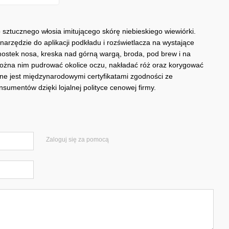
 sztucznego włosia imitującego skórę niebieskiego wiewiórki.
rzędzie do aplikacji podkładu i rozświetlacza na wystające
 mostek nosa, kreska nad górną wargą, broda, pod brew i na
ożna nim pudrować okolice oczu, nakładać róż oraz korygować
one jest międzynarodowymi certyfikatami zgodności ze
sumentów dzięki lojalnej polityce cenowej firmy.
Zaloguj się za pomocą