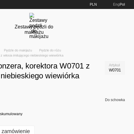
PLN
Eng
Pol
Zestawy pędzli do
makijażu
Pędzle do makijażu
Pędzle do różu
z włosia imitującego niebieskiego wiewiórka
ronzera, korektora W0701 z
Artykuł
W0701
 niebieskiego wiewiórka
Do schowka
at skumulowany
e zamówienie