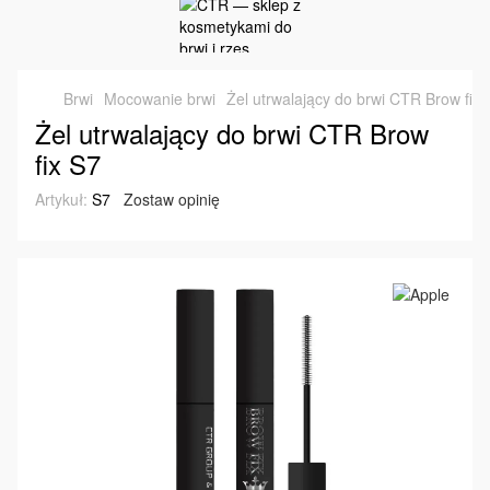
Brwi
Mocowanie brwi
Żel utrwalający do brwi CTR Brow fix 
Żel utrwalający do brwi CTR Brow
fix S7
Artykuł:
S7
Zostaw opinię