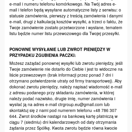
e-mail i numeru telefonu komórkowego. Na Twój adres e-
mail i telefon będą wysyłane automatyczne listy z serwisu: o
statusie zamówienia, pierwszy z treścią zamówienia i danymi
e-mail, drugi z kalkulacją kosztów wysyłki, a trzeci o faktu, że
Twoje zamówienie zostało przetworzone i wysłane, tematem
listu będzie numer listu przewozowego dla Twojej przesyłki.
PONOWNE WYSYŁANIE LUB ZWROT PIENIĘDZY W
PRZYPADKU ZGUBIENIA PACZKI:
Możesz zażądać ponownej wysyłki lub zwrotu pieniędzy, jeśli
Twoje zamówienie nie dotarło do Ciebie i jest to widoczne na
liście przewozowym (brak informacji przez ponad 7 dni i
otrzymano potwierdzenie utraty od firmy transportowej). Aby
dokonać zwrotu pieniędzy, należy napisać wiadomość e-mail
z adresu podanego przy składaniu zamówienia, w której
należy podać nazwisko, drugie imię, numer zamówienia i
wysłać ją na adres e-mail ctrgroup.eu@gmail.com lub
skontaktuj się z nami pod numerem telefonu +48 786 307
644. Zwrot środków nastąpi na bankową kartę płatniczą w
ciągu 7 (siedmiu) dni kalendarzowych od daty otrzymania
żądania przez Spółkę. Kwota zwrotu będzie równa kwocie