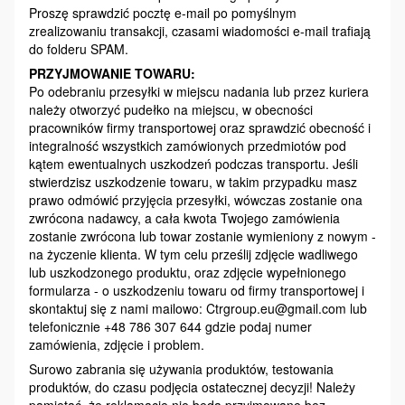
Proszę sprawdzić pocztę e-mail po pomyślnym
zrealizowaniu transakcji, czasami wiadomości e-mail trafiają
do folderu SPAM.
PRZYJMOWANIE TOWARU:
Po odebraniu przesyłki w miejscu nadania lub przez kuriera
należy otworzyć pudełko na miejscu, w obecności
pracowników firmy transportowej oraz sprawdzić obecność i
integralność wszystkich zamówionych przedmiotów pod
kątem ewentualnych uszkodzeń podczas transportu. Jeśli
stwierdzisz uszkodzenie towaru, w takim przypadku masz
prawo odmówić przyjęcia przesyłki, wówczas zostanie ona
zwrócona nadawcy, a cała kwota Twojego zamówienia
zostanie zwrócona lub towar zostanie wymieniony z nowym -
na życzenie klienta. W tym celu prześlij zdjęcie wadliwego
lub uszkodzonego produktu, oraz zdjęcie wypełnionego
formularza - o uszkodzeniu towaru od firmy transportowej i
skontaktuj się z nami mailowo: Ctrgroup.eu@gmail.com lub
telefonicznie +48 786 307 644 gdzie podaj numer
zamówienia, zdjęcie i problem.
Surowo zabrania się używania produktów, testowania
produktów, do czasu podjęcia ostatecznej decyzji! Należy