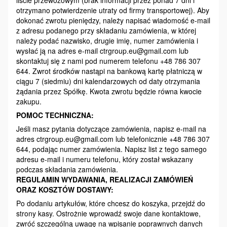
otrzymano potwierdzenie utraty od firmy transportowej). Aby
dokonać zwrotu pieniędzy, należy napisać wiadomość e-mail
z adresu podanego przy składaniu zamówienia, w której
należy podać nazwisko, drugie imię, numer zamówienia i
wysłać ją na adres e-mail ctrgroup.eu@gmail.com lub
skontaktuj się z nami pod numerem telefonu +48 786 307
644. Zwrot środków nastąpi na bankową kartę płatniczą w
ciągu 7 (siedmiu) dni kalendarzowych od daty otrzymania
żądania przez Spółkę. Kwota zwrotu będzie równa kwocie
zakupu.
POMOC TECHNICZNA:
Jeśli masz pytania dotyczące zamówienia, napisz e-mail na
adres ctrgroup.eu@gmail.com lub telefonicznie +48 786 307
644, podając numer zamówienia. Napisz list z tego samego
adresu e-mail i numeru telefonu, który został wskazany
podczas składania zamówienia.
REGULAMIN WYDAWANIA, REALIZACJI ZAMÓWIEŃ
ORAZ KOSZTÓW DOSTAWY:
Po dodaniu artykułów, które chcesz do koszyka, przejdź do
strony kasy. Ostrożnie wprowadź swoje dane kontaktowe,
zwróć szczególną uwagę na wpisanie poprawnych danych