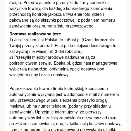
święta. Przed wysłaniem przesyłki do firmy kurierskiej
wszystkie towary, dla każdego konkretnego zamówienia,
przechodzą kontrolę jakości, utrwalenie foto-video i
pakowane są do skrzynki pocztowej, z podaniem numeru
zamówienia oraz numeru listu przewozowego.
Dostawa realizowana jest:
1) Jeśli krajem jest Polska, to InPost.pl (Czas doręczenia
Twojej przesyłki przez InPost.pl do miejsca docelowego to
zazwyczaj nie więcej niż 3 dni robocze.)
2) Przesyłki międzynarodowe nadawane są za
pośrednictwem serwisu Epaka.pl, gdzie nasi managerowie
wybierają najbardziej optymalną opcję dostawy pod
względem ceny i czasu dostawy.
Po przekazaniu towaru firmie kurierskiej, kupującemu
automatycznie wysyłana jest wiadomość e-mail z numerem
listu przewozowego w celu śledzenia przesyłki drogą
mailową lub na numer telefonu (podany przy składaniu
zamówienia). Uprzejmie informujemy, że pierwszy
automatyczny list z treścią zamówienia otrzymasz od razu
po złożeniu zamówienia, drugi z kalkulacją kosztów dostawy,
trzeci z numerem listu przewozowego po wysłaniu działki.