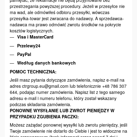
pamiętać, że reklamacje nie będą przyjmowane bez
przestrzegania powyższej procedury. Jeżeli w przesyłce nie
ma wad, ale odmówiłeś odbioru przesyłki, wówczas
przesyłka-towar jest zwracana do nadawcy. A sprzedawca-
nadawca ma prawo odmówić zwrotu środków na pokrycie
kosztów logistycznych.
Visa i MasterCard
Przelewy24
PayPal
Według danych bankowych
POMOC TECHNICZNA:
Jeśli masz pytania dotyczące zamówienia, napisz e-mail na
adres ctrgroup.eu@gmail.com lub telefonicznie +48 786 307
644, podając numer zamówienia. Napisz list z tego samego
adresu e-mail i numeru telefonu, który został wskazany
podczas składania zamówienia.
PONOWNE WYSYŁANIE LUB ZWROT PIENIĘDZY W
PRZYPADKU ZGUBIENIA PACZKI:
Możesz zażądać ponownej wysyłki lub zwrotu pieniędzy, jeśli
Twoje zamówienie nie dotarło do Ciebie i jest to widoczne na
liście przewozowym (brak informacji przez ponad 7 dni i