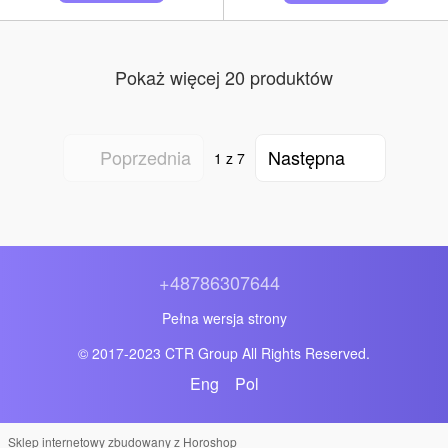
Pokaż więcej 20 produktów
Poprzednia
Następna
1
z 7
+48786307644
Pełna wersja strony
© 2017-2023 CTR Group All Rights Reserved.
Eng
Pol
Sklep internetowy zbudowany z Horoshop