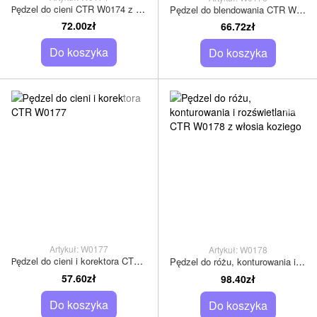
Рędzel do cieni CTR W0174 z naturalnym włosiem z szopki raccoon
Pędzel do blendowania CTR W0176 z włosia jenota
72.00zł
66.72zł
Do koszyka
Do koszyka
Artykuł: W0177
Artykuł: W0178
Рędzel do cieni i korektora CTR W0177
Pędzel do różu, konturowania i rozświetlania CTR W0178 z włosia koziego
57.60zł
98.40zł
Do koszyka
Do koszyka