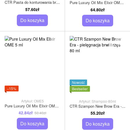
CTR Pasta do konturowania brwi - White Pearl B 15 ml
Pure Luxury Oil Mix Elixir OME 10 ml
57.60zł
64.80zł
Do koszyka
Do koszyka
Nowość
−15%
Bestseller
Artykuł: OME5
Artykuł: Shampoo-80ml
Pure Luxury Oil Mix Elixir OME 5 ml
CTR Szampon New Brow Era - pielęgnacja brwi i rzęs 80 ml
42.84zł
55.20zł
50.40zł
Do koszyka
Do koszyka