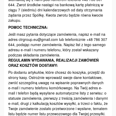
644. Zwrot środków nastąpi na bankową kartę płatniczą w
ciągu 7 (siedmiu) dni kalendarzowych od daty otrzymania
żądania przez Spółkę. Kwota zwrotu będzie równa kwocie
zakupu.
POMOC TECHNICZNA:
Jeśli masz pytania dotyczące zamówienia, napisz e-mail na
adres ctrgroup.eu@gmail.com lub telefonicznie +48 786 307
644, podając numer zamówienia. Napisz list z tego samego
adresu e-mail i numeru telefonu, który został wskazany
podczas składania zamówienia.
REGULAMIN WYDAWANIA, REALIZACJI ZAMÓWIEŃ
ORAZ KOSZTÓW DOSTAWY:
Po dodaniu artykułów, które chcesz do koszyka, przejdź do
strony kasy. Ostrożnie wprowadź swoje dane kontaktowe,
zwróć szczególną uwagę na wpisanie poprawnych danych
e-mail i numeru telefonu komórkowego. Na Twój adres e-
mail i telefon będą wysyłane automatyczne listy z serwisu: o
statusie zamówienia, pierwszy z treścią zamówienia i danymi
e-mail, drugi z kalkulacją kosztów wysyłki, a trzeci o faktu, że
Twoje zamówienie zostało przetworzone i wysłane, tematem
listu będzie numer listu przewozowego dla Twojej przesyłki.