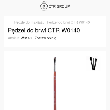
Pędzle do makijażu
Pędzel do brwi CTR W0140
Pędzel do brwi CTR W0140
Artykuł:
W0140
Zostaw opinię