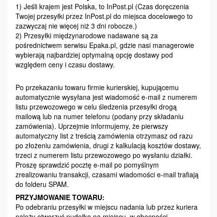
1) Jeśli krajem jest Polska, to InPost.pl (Czas doręczenia
Twojej przesyłki przez InPost.pl do miejsca docelowego to
zazwyczaj nie więcej niż 3 dni robocze.)
2) Przesyłki międzynarodowe nadawane są za
pośrednictwem serwisu Epaka.pl, gdzie nasi managerowie
wybierają najbardziej optymalną opcję dostawy pod
względem ceny i czasu dostawy.
Po przekazaniu towaru firmie kurierskiej, kupującemu
automatycznie wysyłana jest wiadomość e-mail z numerem
listu przewozowego w celu śledzenia przesyłki drogą
mailową lub na numer telefonu (podany przy składaniu
zamówienia). Uprzejmie informujemy, że pierwszy
automatyczny list z treścią zamówienia otrzymasz od razu
po złożeniu zamówienia, drugi z kalkulacją kosztów dostawy,
trzeci z numerem listu przewozowego po wysłaniu działki.
Proszę sprawdzić pocztę e-mail po pomyślnym
zrealizowaniu transakcji, czasami wiadomości e-mail trafiają
do folderu SPAM.
PRZYJMOWANIE TOWARU:
Po odebraniu przesyłki w miejscu nadania lub przez kuriera
należy otworzyć pudełko na miejscu, w obecności