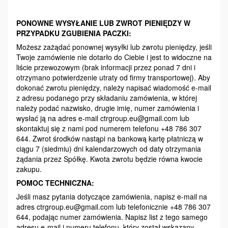
PONOWNE WYSYŁANIE LUB ZWROT PIENIĘDZY W
PRZYPADKU ZGUBIENIA PACZKI:
Możesz zażądać ponownej wysyłki lub zwrotu pieniędzy, jeśli
Twoje zamówienie nie dotarło do Ciebie i jest to widoczne na
liście przewozowym (brak informacji przez ponad 7 dni i
otrzymano potwierdzenie utraty od firmy transportowej). Aby
dokonać zwrotu pieniędzy, należy napisać wiadomość e-mail
z adresu podanego przy składaniu zamówienia, w której
należy podać nazwisko, drugie imię, numer zamówienia i
wysłać ją na adres e-mail ctrgroup.eu@gmail.com lub
skontaktuj się z nami pod numerem telefonu +48 786 307
644. Zwrot środków nastąpi na bankową kartę płatniczą w
ciągu 7 (siedmiu) dni kalendarzowych od daty otrzymania
żądania przez Spółkę. Kwota zwrotu będzie równa kwocie
zakupu.
POMOC TECHNICZNA:
Jeśli masz pytania dotyczące zamówienia, napisz e-mail na
adres ctrgroup.eu@gmail.com lub telefonicznie +48 786 307
644, podając numer zamówienia. Napisz list z tego samego
adresu e-mail i numeru telefonu, który został wskazany