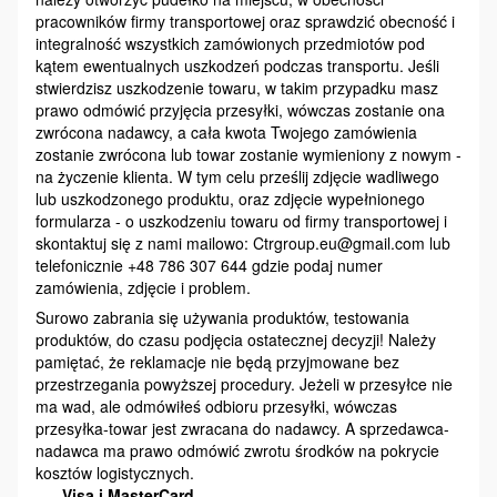
pracowników firmy transportowej oraz sprawdzić obecność i
integralność wszystkich zamówionych przedmiotów pod
kątem ewentualnych uszkodzeń podczas transportu. Jeśli
stwierdzisz uszkodzenie towaru, w takim przypadku masz
prawo odmówić przyjęcia przesyłki, wówczas zostanie ona
zwrócona nadawcy, a cała kwota Twojego zamówienia
zostanie zwrócona lub towar zostanie wymieniony z nowym -
na życzenie klienta. W tym celu prześlij zdjęcie wadliwego
lub uszkodzonego produktu, oraz zdjęcie wypełnionego
formularza - o uszkodzeniu towaru od firmy transportowej i
skontaktuj się z nami mailowo: Ctrgroup.eu@gmail.com lub
telefonicznie +48 786 307 644 gdzie podaj numer
zamówienia, zdjęcie i problem.
Surowo zabrania się używania produktów, testowania
produktów, do czasu podjęcia ostatecznej decyzji! Należy
pamiętać, że reklamacje nie będą przyjmowane bez
przestrzegania powyższej procedury. Jeżeli w przesyłce nie
ma wad, ale odmówiłeś odbioru przesyłki, wówczas
przesyłka-towar jest zwracana do nadawcy. A sprzedawca-
nadawca ma prawo odmówić zwrotu środków na pokrycie
kosztów logistycznych.
Visa i MasterCard