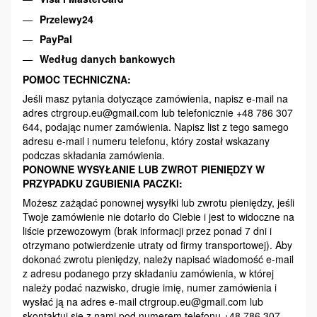
Przelewy24
PayPal
Według danych bankowych
POMOC TECHNICZNA:
Jeśli masz pytania dotyczące zamówienia, napisz e-mail na
adres ctrgroup.eu@gmail.com lub telefonicznie +48 786 307
644, podając numer zamówienia. Napisz list z tego samego
adresu e-mail i numeru telefonu, który został wskazany
podczas składania zamówienia.
PONOWNE WYSYŁANIE LUB ZWROT PIENIĘDZY W
PRZYPADKU ZGUBIENIA PACZKI:
Możesz zażądać ponownej wysyłki lub zwrotu pieniędzy, jeśli
Twoje zamówienie nie dotarło do Ciebie i jest to widoczne na
liście przewozowym (brak informacji przez ponad 7 dni i
otrzymano potwierdzenie utraty od firmy transportowej). Aby
dokonać zwrotu pieniędzy, należy napisać wiadomość e-mail
z adresu podanego przy składaniu zamówienia, w której
należy podać nazwisko, drugie imię, numer zamówienia i
wysłać ją na adres e-mail ctrgroup.eu@gmail.com lub
skontaktuj się z nami pod numerem telefonu +48 786 307