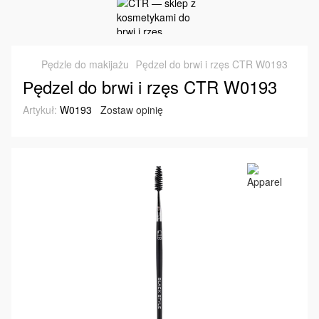
Pędzle do makijażu
Рędzel do brwi i rzęs CTR W0193
Рędzel do brwi i rzęs CTR W0193
Artykuł:
W0193
Zostaw opinię