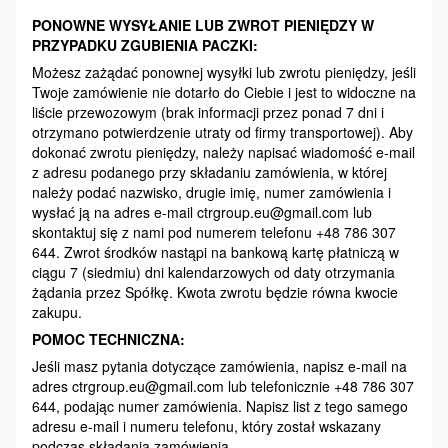
PONOWNE WYSYŁANIE LUB ZWROT PIENIĘDZY W
PRZYPADKU ZGUBIENIA PACZKI:
Możesz zażądać ponownej wysyłki lub zwrotu pieniędzy, jeśli
Twoje zamówienie nie dotarło do Ciebie i jest to widoczne na
liście przewozowym (brak informacji przez ponad 7 dni i
otrzymano potwierdzenie utraty od firmy transportowej). Aby
dokonać zwrotu pieniędzy, należy napisać wiadomość e-mail
z adresu podanego przy składaniu zamówienia, w której
należy podać nazwisko, drugie imię, numer zamówienia i
wysłać ją na adres e-mail ctrgroup.eu@gmail.com lub
skontaktuj się z nami pod numerem telefonu +48 786 307
644. Zwrot środków nastąpi na bankową kartę płatniczą w
ciągu 7 (siedmiu) dni kalendarzowych od daty otrzymania
żądania przez Spółkę. Kwota zwrotu będzie równa kwocie
zakupu.
POMOC TECHNICZNA:
Jeśli masz pytania dotyczące zamówienia, napisz e-mail na
adres ctrgroup.eu@gmail.com lub telefonicznie +48 786 307
644, podając numer zamówienia. Napisz list z tego samego
adresu e-mail i numeru telefonu, który został wskazany
podczas składania zamówienia.