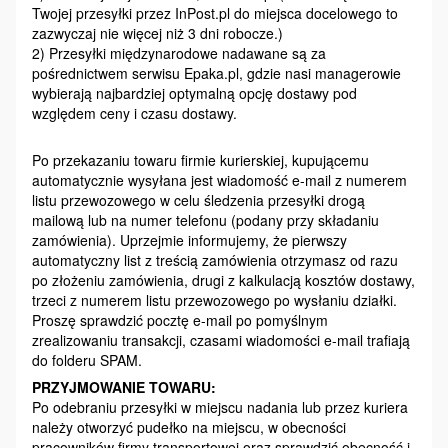
Twojej przesyłki przez InPost.pl do miejsca docelowego to
zazwyczaj nie więcej niż 3 dni robocze.)
2) Przesyłki międzynarodowe nadawane są za
pośrednictwem serwisu Epaka.pl, gdzie nasi managerowie
wybierają najbardziej optymalną opcję dostawy pod
względem ceny i czasu dostawy.
Po przekazaniu towaru firmie kurierskiej, kupującemu
automatycznie wysyłana jest wiadomość e-mail z numerem
listu przewozowego w celu śledzenia przesyłki drogą
mailową lub na numer telefonu (podany przy składaniu
zamówienia). Uprzejmie informujemy, że pierwszy
automatyczny list z treścią zamówienia otrzymasz od razu
po złożeniu zamówienia, drugi z kalkulacją kosztów dostawy,
trzeci z numerem listu przewozowego po wysłaniu działki.
Proszę sprawdzić pocztę e-mail po pomyślnym
zrealizowaniu transakcji, czasami wiadomości e-mail trafiają
do folderu SPAM.
PRZYJMOWANIE TOWARU:
Po odebraniu przesyłki w miejscu nadania lub przez kuriera
należy otworzyć pudełko na miejscu, w obecności
pracowników firmy transportowej oraz sprawdzić obecność i