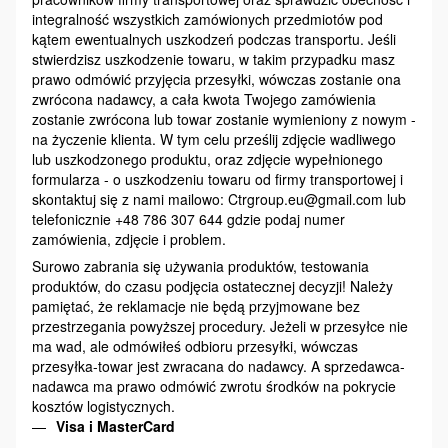
integralność wszystkich zamówionych przedmiotów pod
kątem ewentualnych uszkodzeń podczas transportu. Jeśli
stwierdzisz uszkodzenie towaru, w takim przypadku masz
prawo odmówić przyjęcia przesyłki, wówczas zostanie ona
zwrócona nadawcy, a cała kwota Twojego zamówienia
zostanie zwrócona lub towar zostanie wymieniony z nowym -
na życzenie klienta. W tym celu prześlij zdjęcie wadliwego
lub uszkodzonego produktu, oraz zdjęcie wypełnionego
formularza - o uszkodzeniu towaru od firmy transportowej i
skontaktuj się z nami mailowo: Ctrgroup.eu@gmail.com lub
telefonicznie +48 786 307 644 gdzie podaj numer
zamówienia, zdjęcie i problem.
Surowo zabrania się używania produktów, testowania
produktów, do czasu podjęcia ostatecznej decyzji! Należy
pamiętać, że reklamacje nie będą przyjmowane bez
przestrzegania powyższej procedury. Jeżeli w przesyłce nie
ma wad, ale odmówiłeś odbioru przesyłki, wówczas
przesyłka-towar jest zwracana do nadawcy. A sprzedawca-
nadawca ma prawo odmówić zwrotu środków na pokrycie
kosztów logistycznych.
Visa i MasterCard