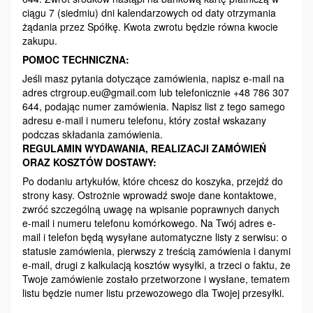
ciągu 7 (siedmiu) dni kalendarzowych od daty otrzymania
żądania przez Spółkę. Kwota zwrotu będzie równa kwocie
zakupu.
POMOC TECHNICZNA:
Jeśli masz pytania dotyczące zamówienia, napisz e-mail na
adres ctrgroup.eu@gmail.com lub telefonicznie +48 786 307
644, podając numer zamówienia. Napisz list z tego samego
adresu e-mail i numeru telefonu, który został wskazany
podczas składania zamówienia.
REGULAMIN WYDAWANIA, REALIZACJI ZAMÓWIEŃ
ORAZ KOSZTÓW DOSTAWY:
Po dodaniu artykułów, które chcesz do koszyka, przejdź do
strony kasy. Ostrożnie wprowadź swoje dane kontaktowe,
zwróć szczególną uwagę na wpisanie poprawnych danych
e-mail i numeru telefonu komórkowego. Na Twój adres e-
mail i telefon będą wysyłane automatyczne listy z serwisu: o
statusie zamówienia, pierwszy z treścią zamówienia i danymi
e-mail, drugi z kalkulacją kosztów wysyłki, a trzeci o faktu, że
Twoje zamówienie zostało przetworzone i wysłane, tematem
listu będzie numer listu przewozowego dla Twojej przesyłki.