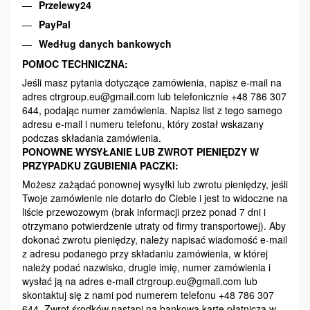
Przelewy24
PayPal
Według danych bankowych
POMOC TECHNICZNA:
Jeśli masz pytania dotyczące zamówienia, napisz e-mail na
adres ctrgroup.eu@gmail.com lub telefonicznie +48 786 307
644, podając numer zamówienia. Napisz list z tego samego
adresu e-mail i numeru telefonu, który został wskazany
podczas składania zamówienia.
PONOWNE WYSYŁANIE LUB ZWROT PIENIĘDZY W
PRZYPADKU ZGUBIENIA PACZKI:
Możesz zażądać ponownej wysyłki lub zwrotu pieniędzy, jeśli
Twoje zamówienie nie dotarło do Ciebie i jest to widoczne na
liście przewozowym (brak informacji przez ponad 7 dni i
otrzymano potwierdzenie utraty od firmy transportowej). Aby
dokonać zwrotu pieniędzy, należy napisać wiadomość e-mail
z adresu podanego przy składaniu zamówienia, w której
należy podać nazwisko, drugie imię, numer zamówienia i
wysłać ją na adres e-mail ctrgroup.eu@gmail.com lub
skontaktuj się z nami pod numerem telefonu +48 786 307
644. Zwrot środków nastąpi na bankową kartę płatniczą w