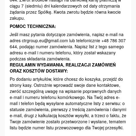
ciągu 7 (siedmiu) dni kalendarzowych od daty otrzymania
żądania przez Spółkę. Kwota zwrotu będzie równa kwocie
zakupu.
POMOC TECHNICZNA:
Jeśli masz pytania dotyczące zamówienia, napisz e-mail na
adres ctrgroup.eu@gmail.com lub telefonicznie +48 786 307
644, podając numer zamówienia. Napisz list z tego samego
adresu e-mail i numeru telefonu, który został wskazany
podczas składania zamówienia.
REGULAMIN WYDAWANIA, REALIZACJI ZAMÓWIEŃ
ORAZ KOSZTÓW DOSTAWY:
Po dodaniu artykułów, które chcesz do koszyka, przejdź do
strony kasy. Ostrożnie wprowadź swoje dane kontaktowe,
zwróć szczególną uwagę na wpisanie poprawnych danych
e-mail i numeru telefonu komórkowego. Na Twój adres e-
mail i telefon będą wysyłane automatyczne listy z serwisu: o
statusie zamówienia, pierwszy z treścią zamówienia i danymi
e-mail, drugi z kalkulacją kosztów wysyłki, a trzeci o faktu, że
Twoje zamówienie zostało przetworzone i wysłane, tematem
listu będzie numer listu przewozowego dla Twojej przesyłki.