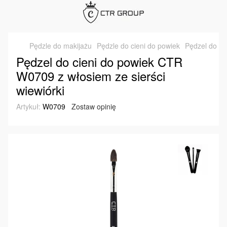
Pędzle do makijażu
Pędzle do cieni do powiek
Pędzel do ci
Pędzel do cieni do powiek CTR
W0709 z włosiem ze sierści
wiewiórki
Artykuł:
W0709
Zostaw opinię