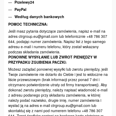
Przelewy24
PayPal
Według danych bankowych
POMOC TECHNICZNA:
Jeśli masz pytania dotyczące zamówienia, napisz e-mail na
adres ctrgroup.eu@gmail.com lub telefonicznie +48 786 307
644, podając numer zamówienia. Napisz list z tego samego
adresu e-mail i numeru telefonu, który został wskazany
podczas składania zamówienia.
PONOWNE WYSYŁANIE LUB ZWROT PIENIĘDZY W
PRZYPADKU ZGUBIENIA PACZKI:
Możesz zażądać ponownej wysyłki lub zwrotu pieniędzy, jeśli
Twoje zamówienie nie dotarło do Ciebie i jest to widoczne na
liście przewozowym (brak informacji przez ponad 7 dni i
otrzymano potwierdzenie utraty od firmy transportowej). Aby
dokonać zwrotu pieniędzy, należy napisać wiadomość e-mail
z adresu podanego przy składaniu zamówienia, w której
należy podać nazwisko, drugie imię, numer zamówienia i
wysłać ją na adres e-mail ctrgroup.eu@gmail.com lub
skontaktuj się z nami pod numerem telefonu +48 786 307
644. Zwrot środków nastąpi na bankową kartę płatniczą w