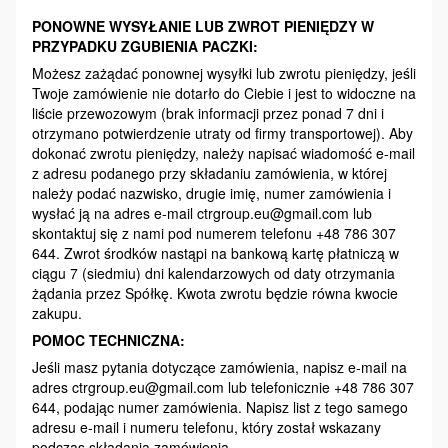
PONOWNE WYSYŁANIE LUB ZWROT PIENIĘDZY W
PRZYPADKU ZGUBIENIA PACZKI:
Możesz zażądać ponownej wysyłki lub zwrotu pieniędzy, jeśli
Twoje zamówienie nie dotarło do Ciebie i jest to widoczne na
liście przewozowym (brak informacji przez ponad 7 dni i
otrzymano potwierdzenie utraty od firmy transportowej). Aby
dokonać zwrotu pieniędzy, należy napisać wiadomość e-mail
z adresu podanego przy składaniu zamówienia, w której
należy podać nazwisko, drugie imię, numer zamówienia i
wysłać ją na adres e-mail ctrgroup.eu@gmail.com lub
skontaktuj się z nami pod numerem telefonu +48 786 307
644. Zwrot środków nastąpi na bankową kartę płatniczą w
ciągu 7 (siedmiu) dni kalendarzowych od daty otrzymania
żądania przez Spółkę. Kwota zwrotu będzie równa kwocie
zakupu.
POMOC TECHNICZNA:
Jeśli masz pytania dotyczące zamówienia, napisz e-mail na
adres ctrgroup.eu@gmail.com lub telefonicznie +48 786 307
644, podając numer zamówienia. Napisz list z tego samego
adresu e-mail i numeru telefonu, który został wskazany
podczas składania zamówienia.