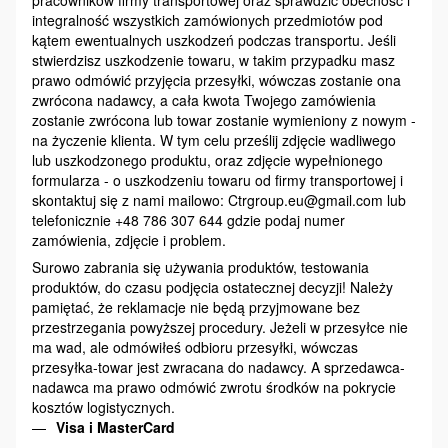
pracowników firmy transportowej oraz sprawdzić obecność i
integralność wszystkich zamówionych przedmiotów pod
kątem ewentualnych uszkodzeń podczas transportu. Jeśli
stwierdzisz uszkodzenie towaru, w takim przypadku masz
prawo odmówić przyjęcia przesyłki, wówczas zostanie ona
zwrócona nadawcy, a cała kwota Twojego zamówienia
zostanie zwrócona lub towar zostanie wymieniony z nowym -
na życzenie klienta. W tym celu prześlij zdjęcie wadliwego
lub uszkodzonego produktu, oraz zdjęcie wypełnionego
formularza - o uszkodzeniu towaru od firmy transportowej i
skontaktuj się z nami mailowo: Ctrgroup.eu@gmail.com lub
telefonicznie +48 786 307 644 gdzie podaj numer
zamówienia, zdjęcie i problem.
Surowo zabrania się używania produktów, testowania
produktów, do czasu podjęcia ostatecznej decyzji! Należy
pamiętać, że reklamacje nie będą przyjmowane bez
przestrzegania powyższej procedury. Jeżeli w przesyłce nie
ma wad, ale odmówiłeś odbioru przesyłki, wówczas
przesyłka-towar jest zwracana do nadawcy. A sprzedawca-
nadawca ma prawo odmówić zwrotu środków na pokrycie
kosztów logistycznych.
Visa i MasterCard