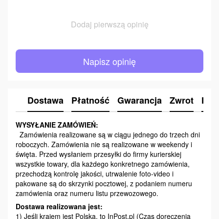
Dodaj pierwszą opinię
Napisz opinię
Dostawa
Płatność
Gwarancja
Zwrot
Kon
WYSYŁANIE ZAMÓWIEŃ:
Zamówienia realizowane są w ciągu jednego do trzech dni
roboczych. Zamówienia nie są realizowane w weekendy i
święta. Przed wysłaniem przesyłki do firmy kurierskiej
wszystkie towary, dla każdego konkretnego zamówienia,
przechodzą kontrolę jakości, utrwalenie foto-video i
pakowane są do skrzynki pocztowej, z podaniem numeru
zamówienia oraz numeru listu przewozowego.
Dostawa realizowana jest:
1) Jeśli krajem jest Polska, to InPost.pl (Czas doręczenia