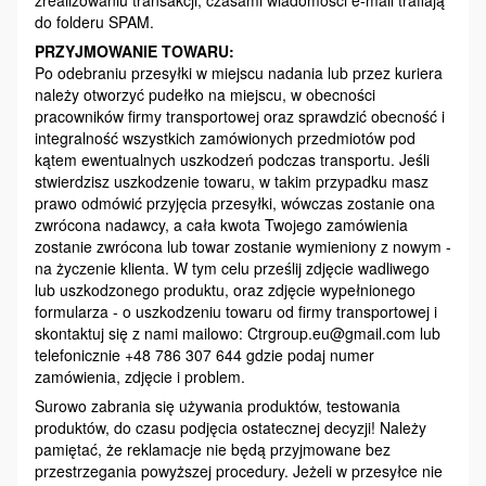
zrealizowaniu transakcji, czasami wiadomości e-mail trafiają
do folderu SPAM.
PRZYJMOWANIE TOWARU:
Po odebraniu przesyłki w miejscu nadania lub przez kuriera
należy otworzyć pudełko na miejscu, w obecności
pracowników firmy transportowej oraz sprawdzić obecność i
integralność wszystkich zamówionych przedmiotów pod
kątem ewentualnych uszkodzeń podczas transportu. Jeśli
stwierdzisz uszkodzenie towaru, w takim przypadku masz
prawo odmówić przyjęcia przesyłki, wówczas zostanie ona
zwrócona nadawcy, a cała kwota Twojego zamówienia
zostanie zwrócona lub towar zostanie wymieniony z nowym -
na życzenie klienta. W tym celu prześlij zdjęcie wadliwego
lub uszkodzonego produktu, oraz zdjęcie wypełnionego
formularza - o uszkodzeniu towaru od firmy transportowej i
skontaktuj się z nami mailowo: Ctrgroup.eu@gmail.com lub
telefonicznie +48 786 307 644 gdzie podaj numer
zamówienia, zdjęcie i problem.
Surowo zabrania się używania produktów, testowania
produktów, do czasu podjęcia ostatecznej decyzji! Należy
pamiętać, że reklamacje nie będą przyjmowane bez
przestrzegania powyższej procedury. Jeżeli w przesyłce nie