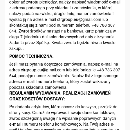
dokonać zwrotu pieniędzy, należy napisać wiadomość e-mail
z adresu podanego przy składaniu zamówienia, w której
należy podać nazwisko, drugie imię, numer zamówienia i
wysłać ją na adres e-mail ctrgroup.eu@gmail.com lub
skontaktuj się z nami pod numerem telefonu +48 786 307
644. Zwrot środków nastąpi na bankową kartę płatniczą w
ciągu 7 (siedmiu) dni kalendarzowych od daty otrzymania
żądania przez Spółkę. Kwota zwrotu będzie równa kwocie
zakupu.
POMOC TECHNICZNA:
Jeśli masz pytania dotyczące zamówienia, napisz e-mail na
adres ctrgroup.eu@gmail.com lub telefonicznie +48 786 307
644, podając numer zamówienia. Napisz list z tego samego
adresu e-mail i numeru telefonu, który został wskazany
podczas składania zamówienia.
REGULAMIN WYDAWANIA, REALIZACJI ZAMÓWIEŃ
ORAZ KOSZTÓW DOSTAWY:
Po dodaniu artykułów, które chcesz do koszyka, przejdź do
strony kasy. Ostrożnie wprowadź swoje dane kontaktowe,
zwróć szczególną uwagę na wpisanie poprawnych danych
e-mail i numeru telefonu komórkowego. Na Twój adres e-
mail i telefon będą wysyłane automatyczne listy z serwisu: o