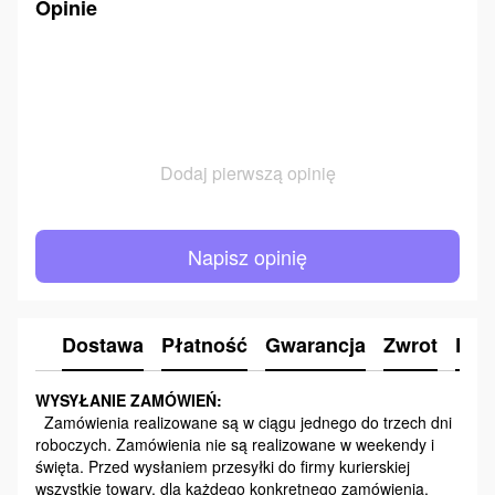
Opinie
Dodaj pierwszą opinię
Napisz opinię
Dostawa
Płatność
Gwarancja
Zwrot
Kon
WYSYŁANIE ZAMÓWIEŃ:
Zamówienia realizowane są w ciągu jednego do trzech dni
roboczych. Zamówienia nie są realizowane w weekendy i
święta. Przed wysłaniem przesyłki do firmy kurierskiej
wszystkie towary, dla każdego konkretnego zamówienia,