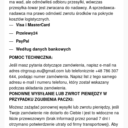
ma wad, ale odmówiłeś odbioru przesyłki, wówczas
przesyłka-towar jest zwracana do nadawcy. A sprzedawca-
nadawca ma prawo odmówić zwrotu środków na pokrycie
kosztów logistycznych.
Visa i MasterCard
Przelewy24
PayPal
Według danych bankowych
POMOC TECHNICZNA:
Jeśli masz pytania dotyczące zamówienia, napisz e-mail na
adres ctrgroup.eu@gmail.com lub telefonicznie +48 786 307
644, podając numer zamówienia. Napisz list z tego samego
adresu e-mail i numeru telefonu, który został wskazany
podczas składania zamówienia.
PONOWNE WYSYŁANIE LUB ZWROT PIENIĘDZY W
PRZYPADKU ZGUBIENIA PACZKI:
Możesz zażądać ponownej wysyłki lub zwrotu pieniędzy, jeśli
Twoje zamówienie nie dotarło do Ciebie i jest to widoczne na
liście przewozowym (brak informacji przez ponad 7 dni i
otrzymano potwierdzenie utraty od firmy transportowej). Aby