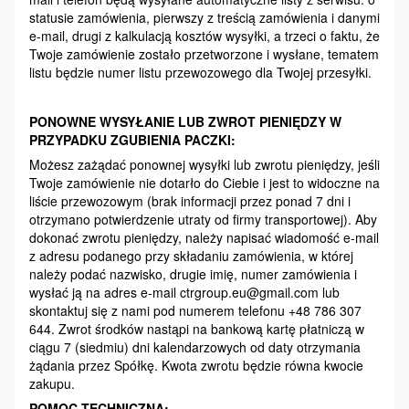
statusie zamówienia, pierwszy z treścią zamówienia i danymi
e-mail, drugi z kalkulacją kosztów wysyłki, a trzeci o faktu, że
Twoje zamówienie zostało przetworzone i wysłane, tematem
listu będzie numer listu przewozowego dla Twojej przesyłki.
PONOWNE WYSYŁANIE LUB ZWROT PIENIĘDZY W
PRZYPADKU ZGUBIENIA PACZKI:
Możesz zażądać ponownej wysyłki lub zwrotu pieniędzy, jeśli
Twoje zamówienie nie dotarło do Ciebie i jest to widoczne na
liście przewozowym (brak informacji przez ponad 7 dni i
otrzymano potwierdzenie utraty od firmy transportowej). Aby
dokonać zwrotu pieniędzy, należy napisać wiadomość e-mail
z adresu podanego przy składaniu zamówienia, w której
należy podać nazwisko, drugie imię, numer zamówienia i
wysłać ją na adres e-mail ctrgroup.eu@gmail.com lub
skontaktuj się z nami pod numerem telefonu +48 786 307
644. Zwrot środków nastąpi na bankową kartę płatniczą w
ciągu 7 (siedmiu) dni kalendarzowych od daty otrzymania
żądania przez Spółkę. Kwota zwrotu będzie równa kwocie
zakupu.
POMOC TECHNICZNA: