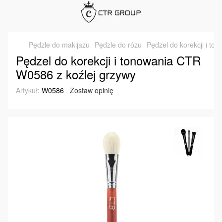
Pędzle do makijażu
Pędzle do różu
Pędzel do korekcji i t
Pędzel do korekcji i tonowania CTR
W0586 z koźlej grzywy
Artykuł:
W0586
Zostaw opinię