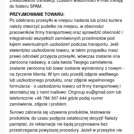
zrealizowaniu transakcji, czasami wiadomości e-mail trafiają
do folderu SPAM.
PRZYJMOWANIE TOWARU:
Po odebraniu przesyłki w miejscu nadania lub przez kuriera
należy otworzyć pudełko na miejscu, w obecności
pracowników firmy transportowej oraz sprawdzić obecność i
integralność wszystkich zamówionych przedmiotów pod
kątem ewentualnych uszkodzeń podczas transportu. Jeśli
stwierdzisz uszkodzenie towaru, w takim przypadku masz
prawo odmówić przyjęcia przesyłki, wówczas zostanie ona
zwrócona nadawcy, a cała kwota Twojego zamówienia
zostanie zwrócona lub towar zostanie wymieniony z nowym -
na życzenie klienta. W tym celu prześlij zdjęcie wadliwego
lub uszkodzonego produktu, oraz zdjęcie wypełnionego
formularza - o uszkodzeniu towaru od firmy transportowej i
skontaktuj się z nami mailowo: Ctrgroup.eu@gmail.com lub
telefonicznie +48 786 307 644 gdzie podaj numer
zamówienia, zdjęcie i problem.
Surowo zabrania się używania produktów, testowania
produktów, do czasu podjęcia ostatecznej decyzji! Należy
pamiętać, że reklamacje nie będą przyjmowane bez
przestrzegania powyższej procedury. Jeżeli w przesyłce nie