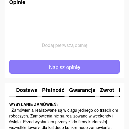
Opinie
Dodaj pierwszą opinię
Napisz opinię
Dostawa
Płatność
Gwarancja
Zwrot
Kon
WYSYŁANIE ZAMÓWIEŃ:
Zamówienia realizowane są w ciągu jednego do trzech dni
roboczych. Zamówienia nie są realizowane w weekendy i
święta. Przed wysłaniem przesyłki do firmy kurierskiej
wszystkie towary, dla każdego konkretnego zamówienia,