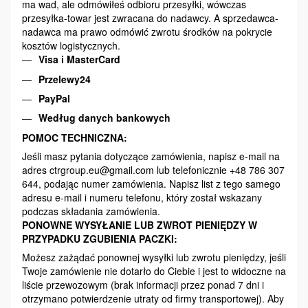
ma wad, ale odmówiłeś odbioru przesyłki, wówczas
przesyłka-towar jest zwracana do nadawcy. A sprzedawca-
nadawca ma prawo odmówić zwrotu środków na pokrycie
kosztów logistycznych.
Visa i MasterCard
Przelewy24
PayPal
Według danych bankowych
POMOC TECHNICZNA:
Jeśli masz pytania dotyczące zamówienia, napisz e-mail na
adres ctrgroup.eu@gmail.com lub telefonicznie +48 786 307
644, podając numer zamówienia. Napisz list z tego samego
adresu e-mail i numeru telefonu, który został wskazany
podczas składania zamówienia.
PONOWNE WYSYŁANIE LUB ZWROT PIENIĘDZY W
PRZYPADKU ZGUBIENIA PACZKI:
Możesz zażądać ponownej wysyłki lub zwrotu pieniędzy, jeśli
Twoje zamówienie nie dotarło do Ciebie i jest to widoczne na
liście przewozowym (brak informacji przez ponad 7 dni i
otrzymano potwierdzenie utraty od firmy transportowej). Aby