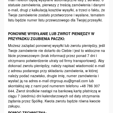
statusie zamówienia, pierwszy z treścią zamówienia i danymi
e-mail, drugi z kalkulacją kosztów wysyłki, a trzeci o faktu, że
Twoje zamówienie zostało przetworzone i wysłane, tematem
listu będzie numer listu przewozowego dla Twojej przesyłki.
PONOWNE WYSYŁANIE LUB ZWROT PIENIĘDZY W
PRZYPADKU ZGUBIENIA PACZKI:
Możesz zażądać ponownej wysyłki lub zwrotu pieniędzy, jeśli
Twoje zamówienie nie dotarło do Ciebie i jest to widoczne na
liście przewozowym (brak informacji przez ponad 7 dni i
otrzymano potwierdzenie utraty od firmy transportowej). Aby
dokonać zwrotu pieniędzy, należy napisać wiadomość e-mail
z adresu podanego przy składaniu zamówienia, w której
należy podać nazwisko, drugie imię, numer zamówienia i
wysłać ją na adres e-mail ctrgroup.eu@gmail.com lub
skontaktuj się z nami pod numerem telefonu +48 786 307
644. Zwrot środków nastąpi na bankową kartę płatniczą w
ciągu 7 (siedmiu) dni kalendarzowych od daty otrzymania
żądania przez Spółkę. Kwota zwrotu będzie równa kwocie
zakupu.
POMOC TECHNICZNA: