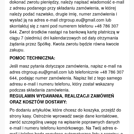
dokonać zwrotu pieniędzy, należy napisać wiadomość e-mail
z adresu podanego przy składaniu zamówienia, w której
należy podać nazwisko, drugie imię, numer zamówienia i
wysłać ją na adres e-mail ctrgroup.eu@gmail.com lub
skontaktuj się z nami pod numerem telefonu +48 786 307
644. Zwrot środków nastąpi na bankową kartę płatniczą w
ciągu 7 (siedmiu) dni kalendarzowych od daty otrzymania
żądania przez Spółkę. Kwota zwrotu będzie równa kwocie
zakupu.
POMOC TECHNICZNA:
Jeśli masz pytania dotyczące zamówienia, napisz e-mail na
adres ctrgroup.eu@gmail.com lub telefonicznie +48 786 307
644, podając numer zamówienia. Napisz list z tego samego
adresu e-mail i numeru telefonu, który został wskazany
podczas składania zamówienia.
REGULAMIN WYDAWANIA, REALIZACJI ZAMÓWIEŃ
ORAZ KOSZTÓW DOSTAWY:
Po dodaniu artykułów, które chcesz do koszyka, przejdź do
strony kasy. Ostrożnie wprowadź swoje dane kontaktowe,
zwróć szczególną uwagę na wpisanie poprawnych danych
e-mail i numeru telefonu komórkowego. Na Twój adres e-
mail i telefon będą wysyłane automatyczne listy z serwisu: o