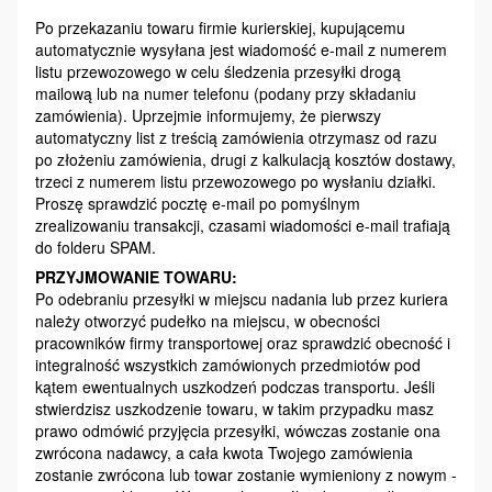
Po przekazaniu towaru firmie kurierskiej, kupującemu
automatycznie wysyłana jest wiadomość e-mail z numerem
listu przewozowego w celu śledzenia przesyłki drogą
mailową lub na numer telefonu (podany przy składaniu
zamówienia). Uprzejmie informujemy, że pierwszy
automatyczny list z treścią zamówienia otrzymasz od razu
po złożeniu zamówienia, drugi z kalkulacją kosztów dostawy,
trzeci z numerem listu przewozowego po wysłaniu działki.
Proszę sprawdzić pocztę e-mail po pomyślnym
zrealizowaniu transakcji, czasami wiadomości e-mail trafiają
do folderu SPAM.
PRZYJMOWANIE TOWARU:
Po odebraniu przesyłki w miejscu nadania lub przez kuriera
należy otworzyć pudełko na miejscu, w obecności
pracowników firmy transportowej oraz sprawdzić obecność i
integralność wszystkich zamówionych przedmiotów pod
kątem ewentualnych uszkodzeń podczas transportu. Jeśli
stwierdzisz uszkodzenie towaru, w takim przypadku masz
prawo odmówić przyjęcia przesyłki, wówczas zostanie ona
zwrócona nadawcy, a cała kwota Twojego zamówienia
zostanie zwrócona lub towar zostanie wymieniony z nowym -