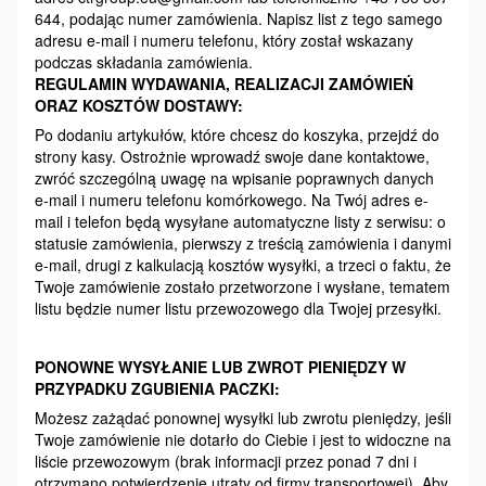
644, podając numer zamówienia. Napisz list z tego samego
adresu e-mail i numeru telefonu, który został wskazany
podczas składania zamówienia.
REGULAMIN WYDAWANIA, REALIZACJI ZAMÓWIEŃ
ORAZ KOSZTÓW DOSTAWY:
Po dodaniu artykułów, które chcesz do koszyka, przejdź do
strony kasy. Ostrożnie wprowadź swoje dane kontaktowe,
zwróć szczególną uwagę na wpisanie poprawnych danych
e-mail i numeru telefonu komórkowego. Na Twój adres e-
mail i telefon będą wysyłane automatyczne listy z serwisu: o
statusie zamówienia, pierwszy z treścią zamówienia i danymi
e-mail, drugi z kalkulacją kosztów wysyłki, a trzeci o faktu, że
Twoje zamówienie zostało przetworzone i wysłane, tematem
listu będzie numer listu przewozowego dla Twojej przesyłki.
PONOWNE WYSYŁANIE LUB ZWROT PIENIĘDZY W
PRZYPADKU ZGUBIENIA PACZKI:
Możesz zażądać ponownej wysyłki lub zwrotu pieniędzy, jeśli
Twoje zamówienie nie dotarło do Ciebie i jest to widoczne na
liście przewozowym (brak informacji przez ponad 7 dni i
otrzymano potwierdzenie utraty od firmy transportowej). Aby