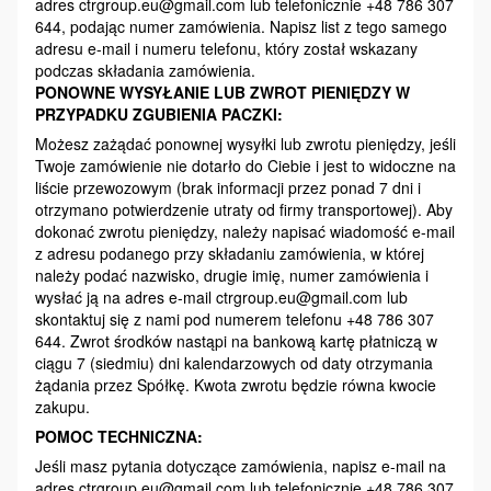
adres ctrgroup.eu@gmail.com lub telefonicznie +48 786 307
644, podając numer zamówienia. Napisz list z tego samego
adresu e-mail i numeru telefonu, który został wskazany
podczas składania zamówienia.
PONOWNE WYSYŁANIE LUB ZWROT PIENIĘDZY W
PRZYPADKU ZGUBIENIA PACZKI:
Możesz zażądać ponownej wysyłki lub zwrotu pieniędzy, jeśli
Twoje zamówienie nie dotarło do Ciebie i jest to widoczne na
liście przewozowym (brak informacji przez ponad 7 dni i
otrzymano potwierdzenie utraty od firmy transportowej). Aby
dokonać zwrotu pieniędzy, należy napisać wiadomość e-mail
z adresu podanego przy składaniu zamówienia, w której
należy podać nazwisko, drugie imię, numer zamówienia i
wysłać ją na adres e-mail ctrgroup.eu@gmail.com lub
skontaktuj się z nami pod numerem telefonu +48 786 307
644. Zwrot środków nastąpi na bankową kartę płatniczą w
ciągu 7 (siedmiu) dni kalendarzowych od daty otrzymania
żądania przez Spółkę. Kwota zwrotu będzie równa kwocie
zakupu.
POMOC TECHNICZNA:
Jeśli masz pytania dotyczące zamówienia, napisz e-mail na
adres ctrgroup.eu@gmail.com lub telefonicznie +48 786 307