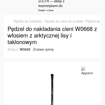
Pędzle do makijażu
Pędzle do cieni do powiek
Pędzel do na
Pędzel do nakładania cieni W0668 z
włosiem z arktycznej lisy i
taklonowym
Artykuł:
W0668
Zostaw opinię