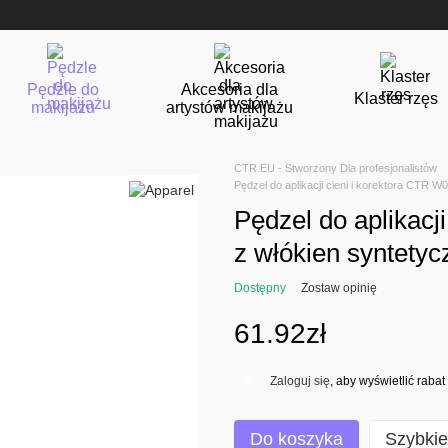
Pędzle do
Akcesoria dla
Klaster rzęs
makijażu
artystów makijażu
CTR.EU - Stworzony Dla profesjonalistów
Рędzel do aplikacji cieni i korektora CTR 
Рędzel do aplikacj
z włókien syntety
Dostępny
Zostaw opinię
61.92zł
Zaloguj się
, aby wyświetlić rab
%
Do koszyka
Szybki