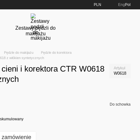
PLN
Eng
Pol
Zestawy pędzli do
makijażu
Pędzle do makijażu
Pędzle do korektora
W0618 z włókien syntetycznych
i cieni i korektora CTR W0618
Artykuł
W0618
cznych
Do schowka
at skumulowany
e zamówienie