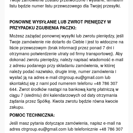
listu będzie numer listu przewozowego dla Twojej przesyłki.
PONOWNE WYSYŁANIE LUB ZWROT PIENIĘDZY W
PRZYPADKU ZGUBIENIA PACZKI:
Możesz zażądać ponownej wysyłki lub zwrotu pieniędzy, jeśli
Twoje zamówienie nie dotarło do Ciebie i jest to widoczne na
liście przewozowym (brak informacji przez ponad 7 dni i
otrzymano potwierdzenie utraty od firmy transportowej). Aby
dokonać zwrotu pieniędzy, należy napisać wiadomość e-mail
z adresu podanego przy składaniu zamówienia, w której
należy podać nazwisko, drugie imię, numer zamówienia i
wysłać ją na adres e-mail ctrgroup.eu@gmail.com lub
skontaktuj się z nami pod numerem telefonu +48 786 307
644. Zwrot środków nastąpi na bankową kartę płatniczą w
ciągu 7 (siedmiu) dni kalendarzowych od daty otrzymania
żądania przez Spółkę. Kwota zwrotu będzie równa kwocie
zakupu.
POMOC TECHNICZNA:
Jeśli masz pytania dotyczące zamówienia, napisz e-mail na
adres ctrgroup.eu@gmail.com lub telefonicznie +48 786 307