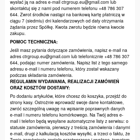
wysłać ją na adres e-mail ctrgroup.eu@gmail.com lub
skontaktuj się z nami pod numerem telefonu +48 786 307
644. Zwrot środków nastąpi na bankową kartę płatniczą w
ciągu 7 (siedmiu) dni kalendarzowych od daty otrzymania
żądania przez Spółkę. Kwota zwrotu będzie równa kwocie
zakupu.
POMOC TECHNICZNA:
Jeśli masz pytania dotyczące zamówienia, napisz e-mail na
adres ctrgroup.eu@gmail.com lub telefonicznie +48 786 307
644, podając numer zamówienia. Napisz list z tego samego
adresu e-mail i numeru telefonu, który został wskazany
podczas składania zamówienia.
REGULAMIN WYDAWANIA, REALIZACJI ZAMÓWIEŃ
ORAZ KOSZTÓW DOSTAWY:
Po dodaniu artykułów, które chcesz do koszyka, przejdź do
strony kasy. Ostrożnie wprowadź swoje dane kontaktowe,
zwróć szczególną uwagę na wpisanie poprawnych danych
e-mail i numeru telefonu komórkowego. Na Twój adres e-
mail i telefon będą wysyłane automatyczne listy z serwisu: o
statusie zamówienia, pierwszy z treścią zamówienia i danymi
e-mail, drugi z kalkulacją kosztów wysyłki, a trzeci o faktu, że
Twoje zamówienie zostało przetworzone i wysłane, tematem