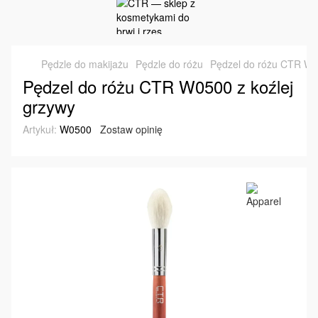
Pędzle do makijażu
Pędzle do różu
Pędzel do różu CTR W05
Pędzel do różu CTR W0500 z koźlej
grzywy
Artykuł:
W0500
Zostaw opinię