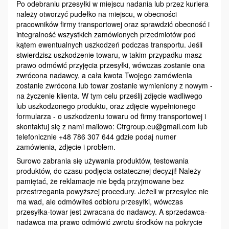
Po odebraniu przesyłki w miejscu nadania lub przez kuriera
należy otworzyć pudełko na miejscu, w obecności
pracowników firmy transportowej oraz sprawdzić obecność i
integralność wszystkich zamówionych przedmiotów pod
kątem ewentualnych uszkodzeń podczas transportu. Jeśli
stwierdzisz uszkodzenie towaru, w takim przypadku masz
prawo odmówić przyjęcia przesyłki, wówczas zostanie ona
zwrócona nadawcy, a cała kwota Twojego zamówienia
zostanie zwrócona lub towar zostanie wymieniony z nowym -
na życzenie klienta. W tym celu prześlij zdjęcie wadliwego
lub uszkodzonego produktu, oraz zdjęcie wypełnionego
formularza - o uszkodzeniu towaru od firmy transportowej i
skontaktuj się z nami mailowo: Ctrgroup.eu@gmail.com lub
telefonicznie +48 786 307 644 gdzie podaj numer
zamówienia, zdjęcie i problem.
Surowo zabrania się używania produktów, testowania
produktów, do czasu podjęcia ostatecznej decyzji! Należy
pamiętać, że reklamacje nie będą przyjmowane bez
przestrzegania powyższej procedury. Jeżeli w przesyłce nie
ma wad, ale odmówiłeś odbioru przesyłki, wówczas
przesyłka-towar jest zwracana do nadawcy. A sprzedawca-
nadawca ma prawo odmówić zwrotu środków na pokrycie