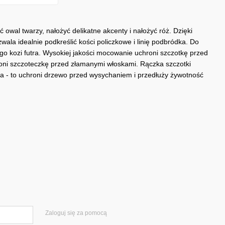
 owal twarzy, nałożyć delikatne akcenty i nałożyć róż. Dzięki
ala idealnie podkreślić kości policzkowe i linię podbródka. Do
go kozi futra. Wysokiej jakości mocowanie uchroni szczotkę przed
oni szczoteczkę przed złamanymi włoskami. Rączka szczotki
a - to uchroni drzewo przed wysychaniem i przedłuży żywotność
Zaloguj się za pomocą