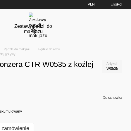
PLN
Eng
Pol
Zestawy pędzli do
makijażu
Pędzle do makijażu
Pędzle do różu
źlej grzywy
bronzera CTR W0535 z koźlej
Artykuł
W0535
Do schowka
at skumulowany
e zamówienie