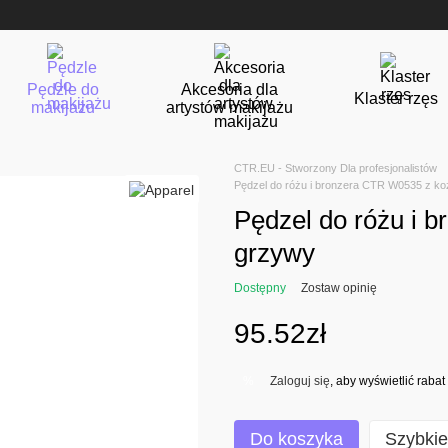
Pędzle do
Akcesoria dla
Klaster rzęs
makijażu
artystów makijażu
CTR.EU - Stworzony Dla profesjonalistów
Pędzel do różu i bronzera CTR W0535 z ko
Pędzel do różu i 
grzywy
Dostępny
Zostaw opinię
95.52zł
Zaloguj się
, aby wyświetlić rab
%
Do koszyka
Szybki